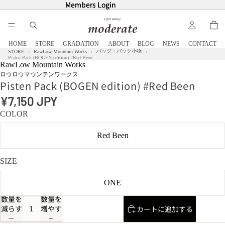
Members Login
Members Login
HOME
STORE
GRADATION
ABOUT
BLOG
NEWS
CONTACT
バッグ・バック小物
STORE
RawLow Mountain Works
Pisten Pack (BOGEN edition) #Red Been
RawLow Mountain Works
ロウロウマウンテンワークス
Pisten Pack (BOGEN edition) #Red Been
¥7,150 JPY
COLOR
Red Been
SIZE
ONE
数量を
数量を
減らす
増やす
カートに追加する