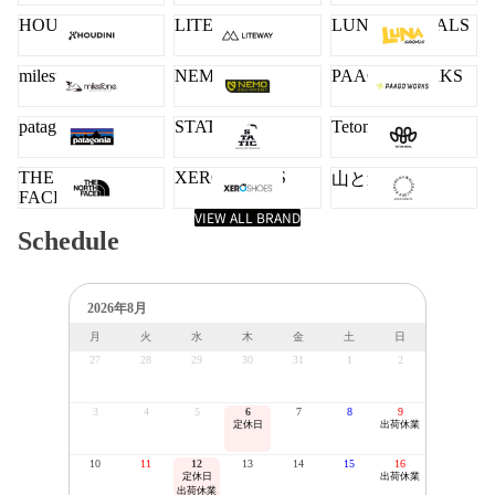
HOUDINI
LITEWAY
LUNA SANDALS
milestone
NEMO
PAAGO WORKS
patagonia
STATIC
Teton Bros.
THE NORTH
XERO SHOES
山と道
FACE
VIEW ALL BRAND
Schedule
2026年8月
月
火
水
木
金
土
日
27
28
29
30
31
1
2
3
4
5
6
7
8
9
定休日
出荷休業
10
11
12
13
14
15
16
定休日
出荷休業
出荷休業