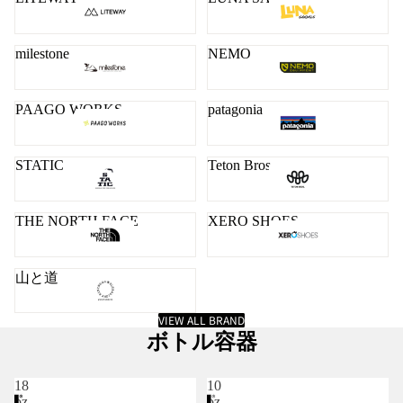
milestone
NEMO
PAAGO WORKS
patagonia
STATIC
Teton Bros.
THE NORTH FACE
XERO SHOES
山と道
VIEW ALL BRAND
ボトル容器
18
10
oz
oz