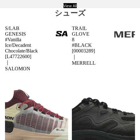
View All
シューズ
S/LAB
TRAIL
GENESIS
GLOVE
#Vanilla
8
Ice/Decadent
#BLACK
Chocolate/Black
[00003289]
[L47722600]
｜
｜
MERRELL
SALOMON