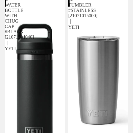
WATER
TUMBLER
BOTTLE
#STAINLESS
WITH
[21071015000]
CHUG
｜
CAP
YETI
#BLACK
[21071504040]
｜
YETI