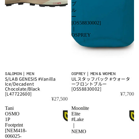
ブ
ル
ー
[OS58830002]
｜
OSPREY
SALOMON｜ MEN
OSPREY｜ MEN & WOMEN
S/LAB GENESIS #Vanilla
ULスタッフパック #ウォータ
Ice/Decadent
ーフロントブルー
Chocolate/Black
[OS58830002]
[L47722600]
¥7,700
¥27,500
Tani
Moonlite
OSMO
Elite
1P
#Lake
Footprint
｜
[NEM418-
NEMO
006025-