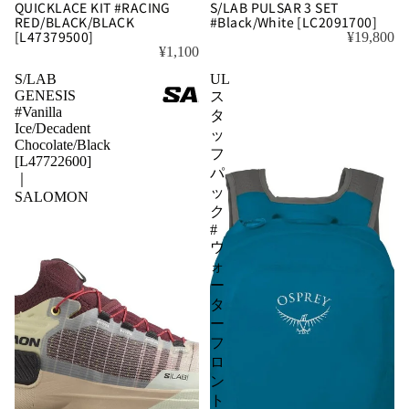
QUICKLACE KIT #RACING
S/LAB PULSAR 3 SET
RED/BLACK/BLACK
#Black/White [LC2091700]
[L47379500]
¥19,800
¥1,100
S/LAB
UL
GENESIS
ス
#Vanilla
タ
Ice/Decadent
ッ
Chocolate/Black
フ
[L47722600]
パ
｜
ッ
SALOMON
ク
#
ウ
ォ
ー
タ
ー
フ
ロ
ン
ト