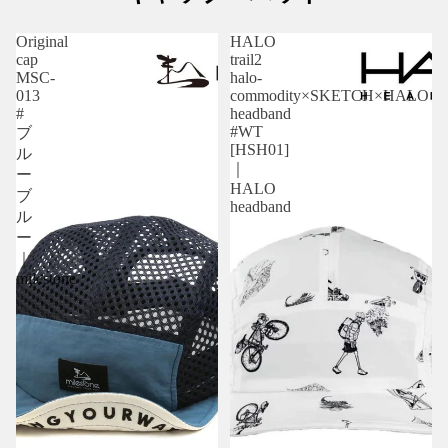
Original
HALO
cap
trail2
MSC-
halo-
013
commodity×SKETCH×HALO
#
headband
#WT
ブ
[HSH01]
ル
｜
ー
HALO
ブ
headband
ル
ー
｜
milestone