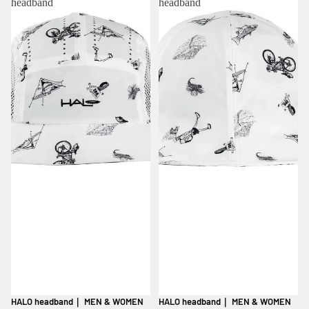
headband
headband
HALO headband｜ MEN & WOMEN
HALO headband｜ MEN & WOMEN