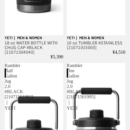
YETI｜ MEN & WOMEN
YETI｜ MEN & WOMEN
18 oz WATER BOTTLE WITH
10 oz TUMBLER #STAINLESS
CHUG CAP #BLACK
[21071015000]
[21071504040]
¥4,510
¥5,390
Rambler
Rambler
Half
One
Gallon
Gallon
Jug
Jug
2.0
2.0
#BLACK
#BLACK
[21071501992]
[21071501995]
｜
｜
YETI
YETI