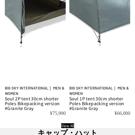
BIG SKY INTERNATIONAL｜ MEN &
BIG SKY INTERNATIONAL｜ MEN &
WOMEN
WOMEN
Soul 2P tent 30cm shorter
Soul 1P tent 30cm shorter
Poles Bikepacking version
Poles Bikepacking version
#Granite Gray
#Granite Gray
¥75,900
¥66,000
View All
キャップ・ハット