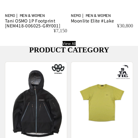
NEMO｜ MEN & WOMEN
NEMO｜ MEN & WOMEN
Tani OSMO 1P Footprint
Moonlite Elite #Lake
[NEM418-006025-GRY001]
¥30,800
¥7,150
View All
PRODUCT CATEGORY
アウター
トップス