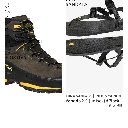
SANDALS
ボ
ン/
イ
エ
ロ
ー
[ZFHS124G00Y00]
｜
LA
SPORTIVA
LUNA SANDALS｜ MEN & WOMEN
Venado 2.0 (unisex) #Black
¥12,980