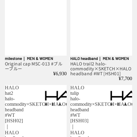
milestone｜ MEN & WOMEN
HALO headband｜ MEN & WOMEN
Original cap MSC-013 #ブル
HALO trail2 halo-
ーブルー
commodity×SKETCH×HALO
headband #WT [HSH01]
¥6,930
¥7,700
HALO
HALO
hat2
tulip
halo-
halo-
commodity×SKETCH×HALO
commodity×SKETCH×HALO
headband
headband
#WT
#WT
[HSH02]
[HSH03]
｜
｜
HALO
HALO