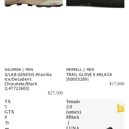
SALOMON｜ MEN
MERRELL｜ MEN
S/LAB GENESIS #Vanilla
TRAIL GLOVE 8 #BLACK
Ice/Decadent
[00003289]
Chocolate/Black
¥17,600
[L47722600]
¥27,500
TX
Venado
5
2.0
GTX
(unisex)
#
#Black
カ
｜
LUNA
ー