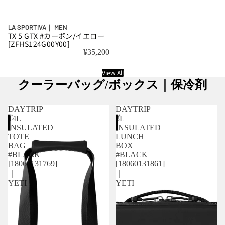
LA SPORTIVA｜ MEN
TX 5 GTX #カーボン/イエロー
[ZFHS124G00Y00]
¥35,200
View All
クーラーバッグ/ボックス｜保冷剤
DAYTRIP
DAYTRIP
14L
3L
INSULATED
INSULATED
TOTE
LUNCH
BAG
BOX
#BLACK
#BLACK
[18060131769]
[18060131861]
｜
｜
YETI
YETI