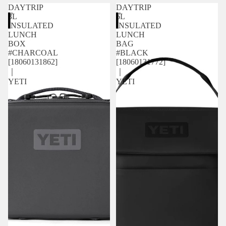
DAYTRIP
DAYTRIP
3L
6L
INSULATED
INSULATED
LUNCH
LUNCH
BOX
BAG
#CHARCOAL
#BLACK
[18060131862]
[18060131772]
｜
｜
YETI
YETI