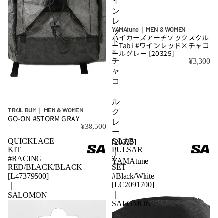
イ
ン
レ
YAMAtune｜ MEN & WOMEN
ッ
ハイカーズアーチソックスクル
ド
ーTabi #ワインレッド×チャコ
×
ールグレー [20325]
チ
¥3,300
ャ
コ
ー
ル
TRAIL BUM｜ MEN & WOMEN
グ
GO-ON #STORM GRAY
レ
¥38,500
ー
QUICKLACE
S/LAB
[20325]
KIT
PULSAR
｜
#RACING
3
YAMAtune
RED/BLACK/BLACK
SET
[L47379500]
#Black/White
[LC2091700]
｜
｜
SALOMON
SALOMON