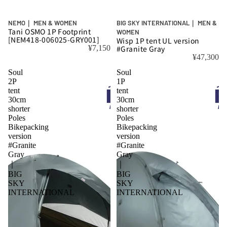
NEMO｜ MEN & WOMEN
BIG SKY INTERNATIONAL｜ MEN &
Tani OSMO 1P Footprint
WOMEN
[NEM418-006025-GRY001]
Wisp 1P tent UL version
¥7,150
#Granite Gray
¥47,300
Soul
Soul
2P
1P
tent
tent
30cm
30cm
shorter
shorter
Poles
Poles
Bikepacking
Bikepacking
version
version
#Granite
#Granite
Gray
Gray
｜
｜
BIG
BIG
SKY
SKY
INTERNATIONAL
INTERNATIONAL