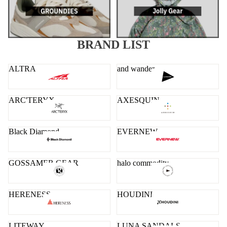
BRAND LIST
ALTRA
and wander
ARC'TERYX
AXESQUIN
Black Diamond
EVERNEW
GOSSAMER GEAR
halo commodity
HERENESS
HOUDINI
LITEWAY
LUNA SANDALS