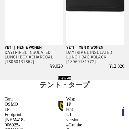
YETI｜ MEN & WOMEN
YETI｜ MEN & WOMEN
DAYTRIP 3L INSULATED
DAYTRIP 6L INSULATED
LUNCH BOX #CHARCOAL
LUNCH BAG #BLACK
[18060131862]
[18060131772]
¥9,020
¥12,320
View All
テント・タープ
Tani
Wisp
OSMO
1P
1P
tent
Footprint
UL
[NEM418-
version
006025-
#Granite