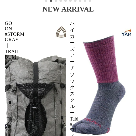
NEW ARRIVAL
GO-
ハ
ON
イ
#STORM
カ
GRAY
ー
｜
ズ
TRAIL
ア
BUM
ー
チ
ソ
ッ
ク
ス
ク
ル
ー
Tabi
#
ワ