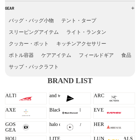
GEAR
バッグ・バッグ小物
テント・タープ
スリーピングアイテム
ライト・ランタン
クッカー・ポット
キッチンアクセサリー
ボトル容器
ケアアイテム
フィールドギア
食品
サップ・パックラフト
BRAND LIST
ALTRA
and wander
ARC'TERYX
AXESQUIN
Black Diamond
EVERNEW
GOSSAMER
halo commodity
HERENESS
GEAR
HOUDINI
LITEWAY
LUNA SANDALS