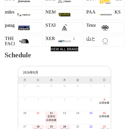
milestone
NEMO
PAAGO WORKS
patagonia
STATIC
Teton Bros.
THE NORTH
XERO SHOES
山と道
FACE
VIEW ALL BRAND
Schedule
2026年8月
月
火
水
木
金
土
日
27
28
29
30
31
1
2
3
4
5
6
7
8
9
出荷休業
10
11
12
13
14
15
16
定休日
出荷休業
出荷休業
17
18
19
20
21
22
23