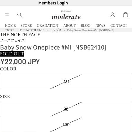
Members Login
Members Login
HOME
STORE
GRADATION
ABOUT
BLOG
NEWS
CONTACT
トップス
STORE
THE NORTH FACE
Baby Snow Onepiece #MI [NSB62410]
THE NORTH FACE
ノースフェイス
Baby Snow Onepiece #MI [NSB62410]
SOLD OUT
¥22,000 JPY
COLOR
MI
SIZE
90
100