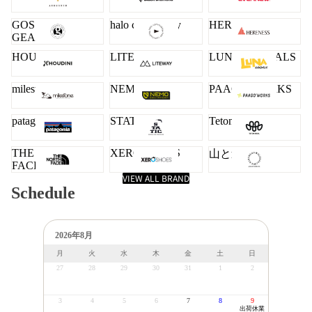
GOSSAMER
halo commodity
HERENESS
GEAR
HOUDINI
LITEWAY
LUNA SANDALS
milestone
NEMO
PAAGO WORKS
patagonia
STATIC
Teton Bros.
THE NORTH
XERO SHOES
山と道
FACE
VIEW ALL BRAND
Schedule
2026年8月
月
火
水
木
金
土
日
27
28
29
30
31
1
2
3
4
5
6
7
8
9
出荷休業