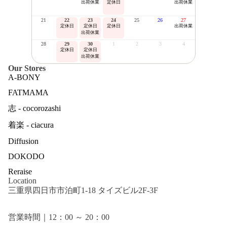
出荷休業
定休日
出荷休業
21
22
23
24
25
26
27
定休日
定休日
定休日
出荷休業
出荷休業
28
29
30
1
2
3
4
定休日
定休日
出荷休業
Our Stores
A-BONY
FATMAMA
志 - cocorozashi
着楽 - ciacura
Diffusion
DOKODO
Reraise
Location
三重県四日市市泊町1-18 タイズビル2F-3F
営業時間｜12：00 ～ 20：00