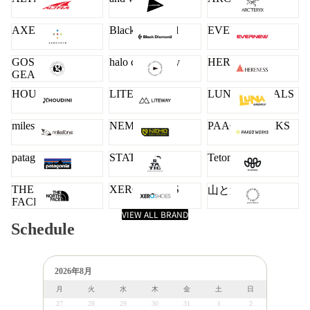
AXESQUIN
Black Diamond
EVERNEW
GOSSAMER
halo commodity
HERENESS
GEAR
HOUDINI
LITEWAY
LUNA SANDALS
milestone
NEMO
PAAGO WORKS
patagonia
STATIC
Teton Bros.
THE NORTH
XERO SHOES
山と道
FACE
VIEW ALL BRAND
Schedule
2026年8月
月
火
水
木
金
土
日
27
28
29
30
31
1
2