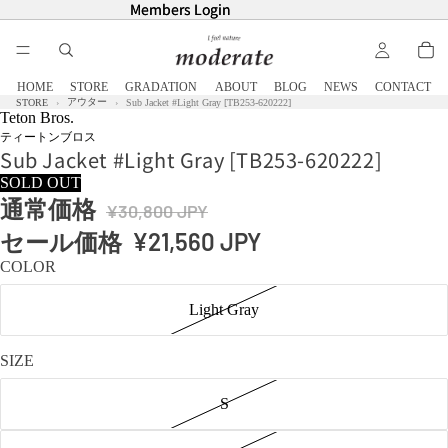
Members Login
Members Login
HOME
STORE
GRADATION
ABOUT
BLOG
NEWS
CONTACT
アウター
STORE
Sub Jacket #Light Gray [TB253-620222]
Teton Bros.
ティートンブロス
Sub Jacket #Light Gray [TB253-620222]
SOLD OUT
通常価格
¥30,800 JPY
セール価格
¥21,560 JPY
COLOR
Light Gray
SIZE
S