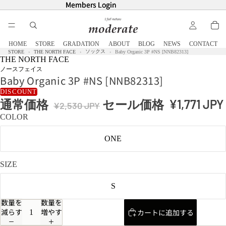
Members Login
Members Login
HOME
STORE
GRADATION
ABOUT
BLOG
NEWS
CONTACT
ソックス
STORE
THE NORTH FACE
Baby Organic 3P #NS [NNB82313]
THE NORTH FACE
ノースフェイス
Baby Organic 3P #NS [NNB82313]
DISCOUNT
通常価格
セール価格
¥1,771 JPY
¥2,530 JPY
COLOR
ONE
SIZE
S
数量を
数量を
減らす
増やす
カートに追加する