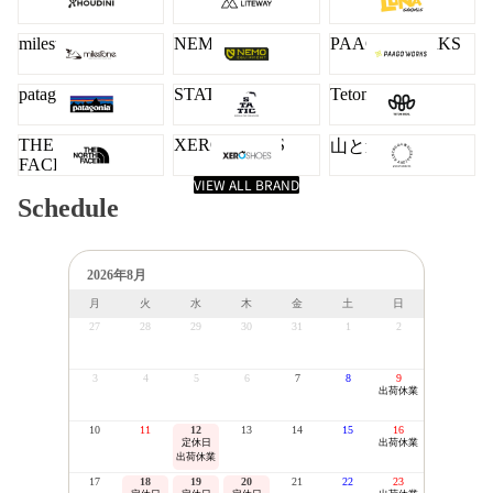
milestone
NEMO
PAAGO WORKS
patagonia
STATIC
Teton Bros.
THE NORTH
XERO SHOES
山と道
FACE
VIEW ALL BRAND
Schedule
2026年8月
月
火
水
木
金
土
日
27
28
29
30
31
1
2
3
4
5
6
7
8
9
出荷休業
10
11
12
13
14
15
16
定休日
出荷休業
出荷休業
17
18
19
20
21
22
23