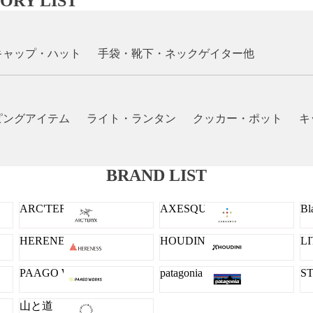
ORY LIST
キャップ・ハット
手袋・靴下・ネックゲイター他
ピングアイテム
ライト・ランタン
クッカー・ポット
キ
BRAND LIST
ARC'TERYX
AXESQUIN
Bl
HERENESS
HOUDINI
L
PAAGO WORKS
patagonia
S
山と道