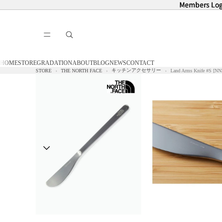
Members Log
Members Log
HOME
STORE
GRADATION
ABOUT
BLOG
NEWS
CONTACT
キッチンアクセサリー
STORE
THE NORTH FACE
Land Arms Knife #S [NN