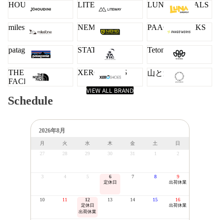
HOUDINI
LITEWAY
LUNA SANDALS
milestone
NEMO
PAAGO WORKS
patagonia
STATIC
Teton Bros.
THE NORTH
XERO SHOES
山と道
FACE
VIEW ALL BRAND
Schedule
2026年8月
月
火
水
木
金
土
日
27
28
29
30
31
1
2
3
4
5
6
7
8
9
定休日
出荷休業
10
11
12
13
14
15
16
定休日
出荷休業
出荷休業