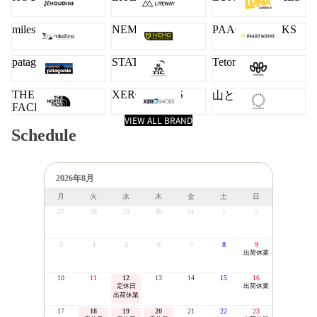
milestone
NEMO
PAAGO WORKS
patagonia
STATIC
Teton Bros.
THE NORTH
XERO SHOES
山と道
FACE
VIEW ALL BRAND
Schedule
2026年8月
月
火
水
木
金
土
日
27
28
29
30
31
1
2
3
4
5
6
7
8
9
出荷休業
10
11
12
13
14
15
16
定休日
出荷休業
出荷休業
17
18
19
20
21
22
23