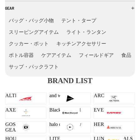
GEAR
バッグ・バッグ小物
テント・タープ
スリーピングアイテム
ライト・ランタン
クッカー・ポット
キッチンアクセサリー
ボトル容器
ケアアイテム
フィールドギア
食品
サップ・パックラフト
BRAND LIST
ALTRA
and wander
ARC'TERYX
AXESQUIN
Black Diamond
EVERNEW
GOSSAMER
halo commodity
HERENESS
GEAR
HOUDINI
LITEWAY
LUNA SANDALS