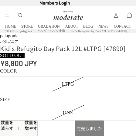
Members Login
Members Login
HOME
STORE
GRADATION
ABOUT
BLOG
NEWS
CONTACT
バッグ・バック小物
STORE
patagonia
Kid's Refugito Day Pack 12L #LTPG [47890]
patagonia
パタゴニア
Kid's Refugito Day Pack 12L #LTPG [47890]
SOLD OUT
¥8,800 JPY
COLOR
LTPG
SIZE
ONE
数量を
数量を
減らす
増やす
完売しました