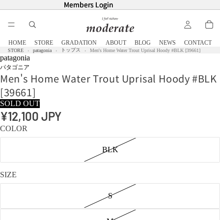
Members Login
Members Login
HOME
STORE
GRADATION
ABOUT
BLOG
NEWS
CONTACT
トップス
STORE
patagonia
Men's Home Water Trout Uprisal Hoody #BLK [39661]
patagonia
パタゴニア
Men's Home Water Trout Uprisal Hoody #BLK
[39661]
SOLD OUT
¥12,100 JPY
COLOR
BLK
SIZE
S