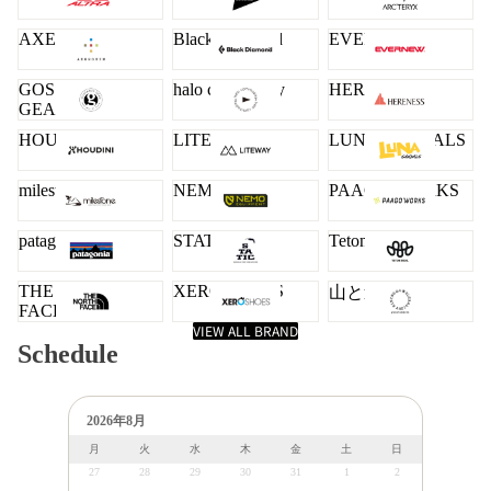
AXESQUIN
Black Diamond
EVERNEW
GOSSAMER
halo commodity
HERENESS
GEAR
HOUDINI
LITEWAY
LUNA SANDALS
milestone
NEMO
PAAGO WORKS
patagonia
STATIC
Teton Bros.
THE NORTH
XERO SHOES
山と道
FACE
VIEW ALL BRAND
Schedule
2026年8月
月
火
水
木
金
土
日
27
28
29
30
31
1
2