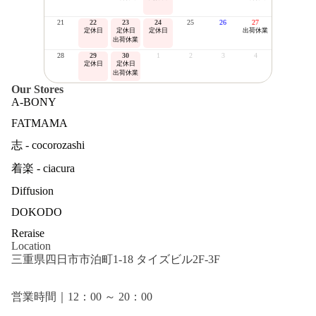
21
22
23
24
25
26
27
定休日
定休日
定休日
出荷休業
出荷休業
28
29
30
1
2
3
4
定休日
定休日
出荷休業
Our Stores
A-BONY
FATMAMA
志 - cocorozashi
着楽 - ciacura
Diffusion
DOKODO
Reraise
Location
三重県四日市市泊町1-18 タイズビル2F-3F
営業時間｜12：00 ～ 20：00