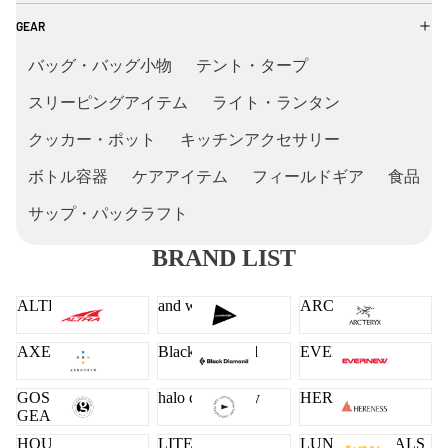
GEAR
バッグ・バッグ小物
テント・タープ
スリーピングアイテム
ライト・ランタン
クッカー・ポット
キッチンアクセサリー
ボトル容器
ケアアイテム
フィールドギア
食品
サップ・パックラフト
BRAND LIST
ALTRA
and wander
ARC'TERYX
AXESQUIN
Black Diamond
EVERNEW
GOSSAMER
halo commodity
HERENESS
GEAR
HOUDINI
LITEWAY
LUNA SANDALS