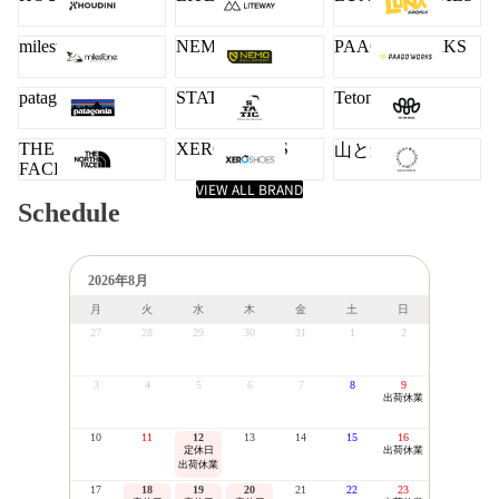
milestone
NEMO
PAAGO WORKS
patagonia
STATIC
Teton Bros.
THE NORTH
XERO SHOES
山と道
FACE
VIEW ALL BRAND
Schedule
2026年8月
月
火
水
木
金
土
日
27
28
29
30
31
1
2
3
4
5
6
7
8
9
出荷休業
10
11
12
13
14
15
16
定休日
出荷休業
出荷休業
17
18
19
20
21
22
23