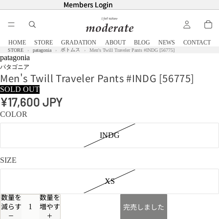
Members Login
Members Login
HOME
STORE
GRADATION
ABOUT
BLOG
NEWS
CONTACT
ボトムス
STORE
patagonia
Men's Twill Traveler Pants #INDG [56775]
patagonia
パタゴニア
Men's Twill Traveler Pants #INDG [56775]
SOLD OUT
¥17,600 JPY
COLOR
INDG
SIZE
XS
数量を
数量を
減らす
増やす
完売しました