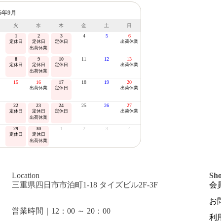
26年9月
火
水
木
金
土
日
1
2
3
4
5
6
定休日
定休日
定休日
出荷休業
出荷休業
8
9
10
11
12
13
定休日
定休日
定休日
出荷休業
出荷休業
15
16
17
18
19
20
出荷休業
定休日
出荷休業
22
23
24
25
26
27
定休日
定休日
定休日
出荷休業
出荷休業
29
30
1
2
3
4
定休日
定休日
出荷休業
Location
Sho
三重県四日市市泊町1-18 タイズビル2F-3F
会
お
営業時間｜12：00 ～ 20：00
利