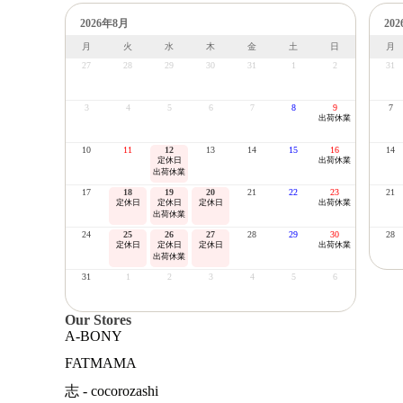
2026年8月
20
月
火
水
木
金
土
日
月
27
28
29
30
31
1
2
31
3
4
5
6
7
8
9
7
出荷休業
10
11
12
13
14
15
16
14
定休日
出荷休業
出荷休業
17
18
19
20
21
22
23
21
定休日
定休日
定休日
出荷休業
出荷休業
24
25
26
27
28
29
30
28
定休日
定休日
定休日
出荷休業
出荷休業
31
1
2
3
4
5
6
Our Stores
A-BONY
FATMAMA
志 - cocorozashi