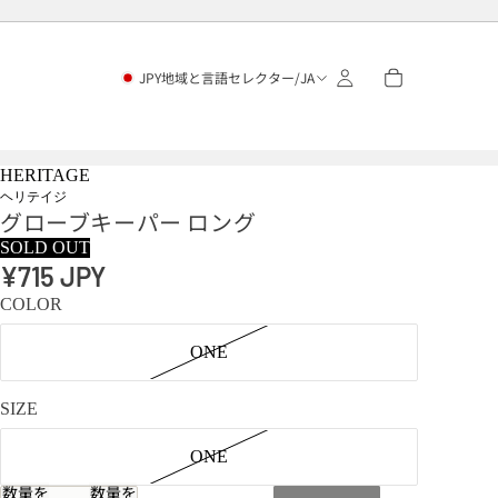
JPY
地域と言語セレクター
/
JA
HERITAGE
ヘリテイジ
グローブキーパー ロング
SOLD OUT
¥715 JPY
COLOR
ONE
SIZE
ONE
数量を
数量を