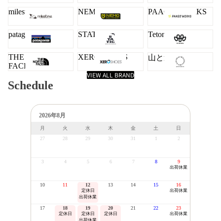
milestone
NEMO
PAAGO WORKS
patagonia
STATIC
Teton Bros.
THE NORTH
XERO SHOES
山と道
FACE
VIEW ALL BRAND
Schedule
2026年8月
月
火
水
木
金
土
日
27
28
29
30
31
1
2
3
4
5
6
7
8
9
出荷休業
10
11
12
13
14
15
16
定休日
出荷休業
出荷休業
17
18
19
20
21
22
23
定休日
定休日
定休日
出荷休業
出荷休業