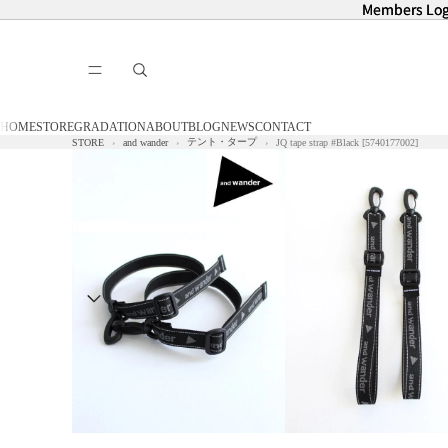
Members Log
Members Log
HOME
STORE
GRADATION
ABOUT
BLOG
NEWS
CONTACT
テント・タープ
STORE
and wander
JQ tape strap #Black [5740177002]