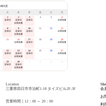
26年9月
火
水
木
金
土
日
1
2
3
4
5
6
定休日
定休日
定休日
出荷休業
出荷休業
8
9
10
11
12
13
定休日
定休日
定休日
出荷休業
出荷休業
15
16
17
18
19
20
出荷休業
定休日
出荷休業
22
23
24
25
26
27
定休日
定休日
定休日
出荷休業
出荷休業
29
30
1
2
3
4
定休日
定休日
出荷休業
Location
Sho
三重県四日市市泊町1-18 タイズビル2F-3F
会
お
営業時間｜12：00 ～ 20：00
利