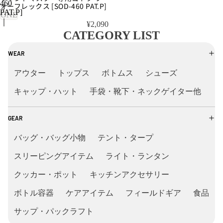
460
ォーフレックス [SOD-460 PAT.P]
PAT.P]
ONE
｜
¥2,090
SOTO
CATEGORY LIST
WEAR
アウター
トップス
ボトムス
シューズ
キャップ・ハット
手袋・靴下・ネックゲイター他
GEAR
バッグ・バッグ小物
テント・タープ
スリーピングアイテム
ライト・ランタン
クッカー・ポット
キッチンアクセサリー
ボトル容器
ケアアイテム
フィールドギア
食品
サップ・パックラフト