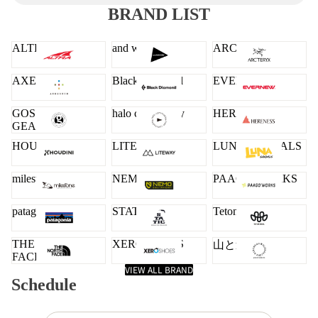
BRAND LIST
ALTRA
and wander
ARC'TERYX
AXESQUIN
Black Diamond
EVERNEW
GOSSAMER
halo commodity
HERENESS
GEAR
HOUDINI
LITEWAY
LUNA SANDALS
milestone
NEMO
PAAGO WORKS
patagonia
STATIC
Teton Bros.
THE NORTH
XERO SHOES
山と道
FACE
VIEW ALL BRAND
Schedule