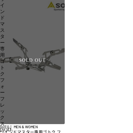
イ
ン
ド
マ
ス
タ
ー
専
用
SOLD OUT
ゴ
ト
ク
フ
ォ
ー
フ
レ
ッ
ク
ス
SOTO｜ MEN & WOMEN
[SOD-
ウインドマスター専用ゴトク フ