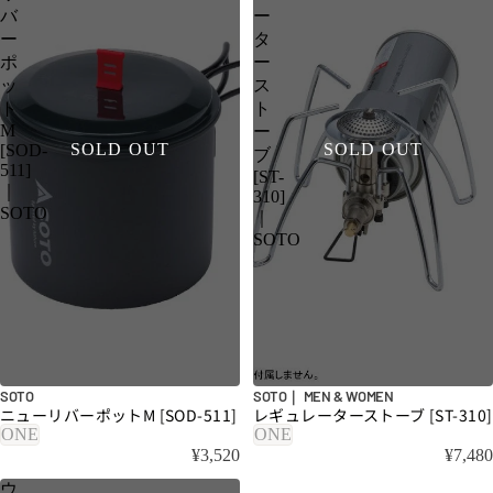
バ
ー
ー
タ
ポ
ー
ッ
ス
ト
ト
M
ー
SOLD OUT
SOLD OUT
[SOD-
ブ
511]
[ST-
｜
310]
SOTO
｜
SOTO
SOTO
SOTO｜ MEN & WOMEN
ニューリバーポットM [SOD-511]
レギュレーターストーブ [ST-310]
ONE
ONE
¥3,520
¥7,480
ウ