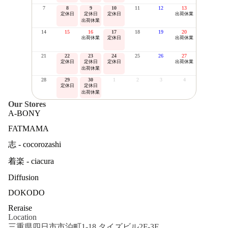
7
8
9
10
11
12
13
定休日
定休日
定休日
出荷休業
出荷休業
14
15
16
17
18
19
20
出荷休業
定休日
出荷休業
21
22
23
24
25
26
27
定休日
定休日
定休日
出荷休業
出荷休業
28
29
30
1
2
3
4
定休日
定休日
出荷休業
Our Stores
A-BONY
FATMAMA
志 - cocorozashi
着楽 - ciacura
Diffusion
DOKODO
Reraise
Location
三重県四日市市泊町1-18 タイズビル2F-3F