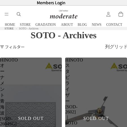
Members Login
Members Login
HOME
STORE
GRADATION
ABOUT
BLOG
NEWS
CONTACT
STORE
SOTO - Archives
SOTO - Archives
フィルター
列グリッ
HINOTO
HINOTO
オ
ス
ー
タ
ナ
ビ
メ
ラ
ン
イ
ト
ザ
青
ー
[SOD-
海
2602]
波
｜
SOLD OUT
SOLD OUT
[SOD-
SOTO
2604SG]