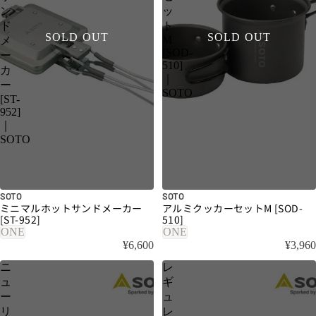
ン
ッ
ド
ト
SOLD OUT
SOLD OUT
M
メ
[SOD-
ー
510]
カ
｜
ー
SOTO
[ST-
952]
｜
SOTO
SOTO
SOTO
ミニマルホットサンドメーカー
アルミクッカーセットM [SOD-
[ST-952]
510]
ONE
ONE
¥6,600
¥3,960
ニ
レ
ュ
ギ
ー
ュ
リ
レ